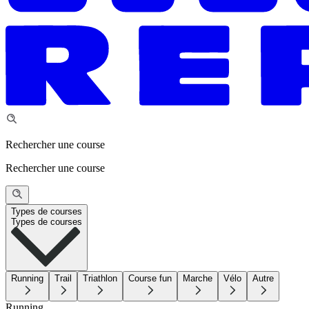
Rechercher une course
Rechercher une course
Types de courses
Types de courses
Running
Trail
Triathlon
Course fun
Marche
Vélo
Autre
Running