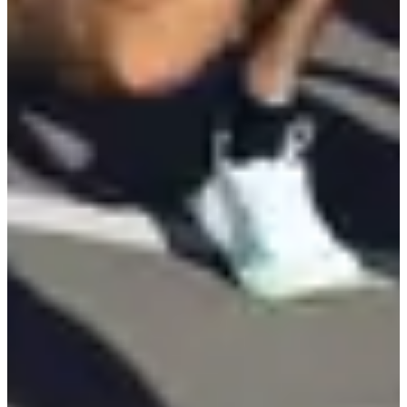
Les coureurs en situation de litige, inscrits en ligne, devront
obligatoirement présenter leur
PPS ou leur licence
.
Temps limite de course :
5 km : 60 minutes maximum
10 km : 90 minutes maximum
Sponsor et partenaire
Organisateur