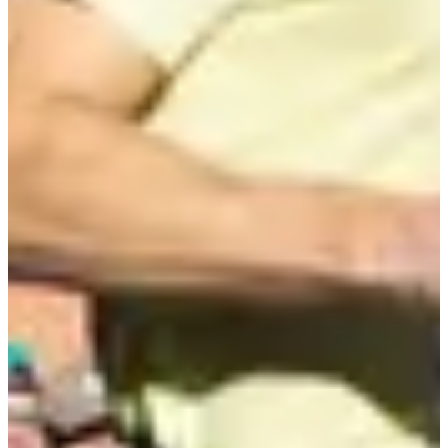
Course 5 km
5
km
>13
ans
09:00
Running
5 km
Inscriptions
5,00 €
S'inscrire
S'inscrire
Course 10 km
10
km
>15
ans
10:00
Running
10 km
Inscriptions