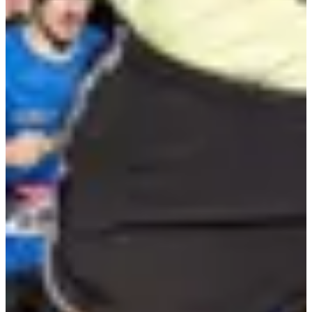
8,00 €
S'inscrire
S'inscrire
Kids run
0.8
km
5-13
ans
11:30
Running
Moins de 5 km
Inscriptions
5,00 €
S'inscrire
S'inscrire
Liste des inscrits
39 inscrits
Voir la liste
Voir la liste