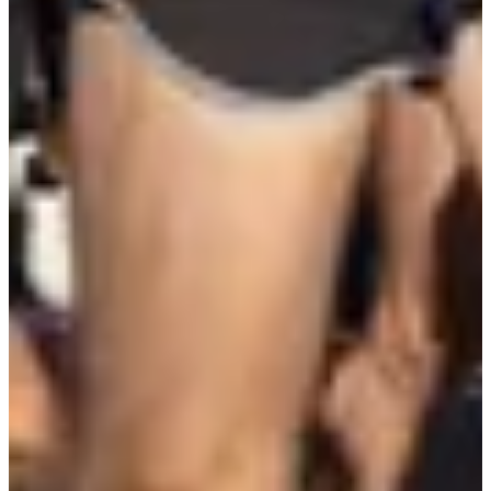
Services inclus
Ravitaillements
Lot participant
Consignes
Toilettes
Épingles à nourrice
Accès au village
Infos pratiques
Retrait des dossards :
Il aura lieu le
17/10/2026
, de
9h à 19h
, à la
salle Delannoy
, dans le complexe sportif Arthur Cornette, rue du
Progrès à Hellemmes.
Le 18/10/2026
au niveau de la place Hentgès à Hellemmes à partir
de 7h30.