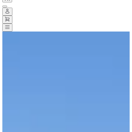
Toutes les courses
>
Running
>
10 km
>
Les Foulées Solidaires
Les Foulées Solidaires
Enregistrer
Enregistrer
Partager
Partager
Voir toutes les photos
Voir toutes les photos
1 / 8
À propos
Courses
Liste des inscrits
Parcours
Services inclus
Infos