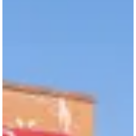
pratiques
Sponsor et partenaire
Organisateur
Chronométreur
oct.
18
Date
Dimanche 18 octobre 2026
Lieu
Lille
59 - Nord
Inscriptions
Ouverture le 1 juillet 2026
à 10:00
Fermeture le 15 octobre 2026
à 23:59
583 participants
en
2025
Les Foulées Solidaires, c’est plus qu’un dossard. C’est une bonne