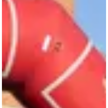
raison de bouger ensemble pour une cause qui compte.
Ce que tu vas trouver sur place :
2 formats accessibles à tous : un
5 km
et un
10 km
en boucle
(2 ou 4 tours) ;
Une Kids Run pour les plus jeunes, histoire de partager la
ligne de départ en famille ;
Une marche accessible à tous ( le lien d'inscription arrive
bientôt)
Un village animé avec stands, restauration, bar et animations
pour prolonger le plaisir après la course ;
Une ambiance conviviale portée par une approche inclusive et
participative : ici, tout le monde a sa place, peu importe le
niveau ou l’allure ;
Un tee-shirt offert à chaque participant, et des lots pour les 3
premiers de chaque catégorie. Juste ce qu’il faut pour repartir
avec le sourire.
Focus parcours :