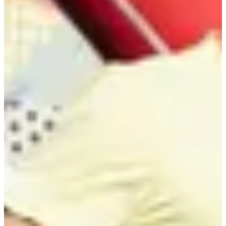
Cap sur Hellemmes. Un tracé simple et urbain au départ de la Place
Hentges, avec des boucles roulantes de 2,5 km à enchaîner selon ton
format : 2 pour le 5 km, 4 pour le 10 km. C’est régulier, rythmé,
parfait pour gérer ton effort ou t’offrir un bon décrassage.
3 (très) bonnes raisons de participer :
S’impliquer pour une cause solidaire : ici, chaque foulée est
au profit d'une association caritative
Profiter d’un événement repensé avec une vraie volonté
d’ouverture, de partage et de convivialité ;
Vivre une matinée active, festive et accessible à tous, dans les
rues d’Hellemmes.
Résultats :
2025
Courses
dim. 18 octobre 2026