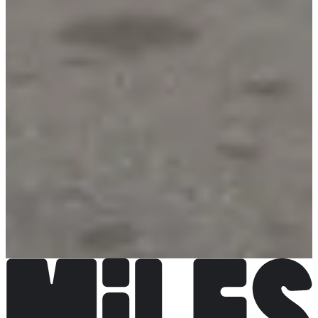
Voir le compte Instagram
Voir la page Facebook
Chronométreur
Comité Nord Athlétisme
Choisir une Course
Course 5 km
Inscriptions ouvertes
5,00 €
S'inscrire
S'inscrire
Course 10 km
Inscriptions ouvertes
8,00 €
S'inscrire
S'inscrire
Kids run
Inscriptions ouvertes
5,00 €
S'inscrire
S'inscrire