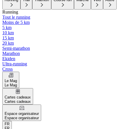
Running
Tout le running
Moins de 5 km
5 km
10 km
15 km
20 km
Semi-marathon
Marathon
Ekiden
Ultra-running
Cross
Le Mag
Le Mag
Cartes cadeaux
Cartes cadeaux
Espace organisateur
Espace organisateur
FR
FR