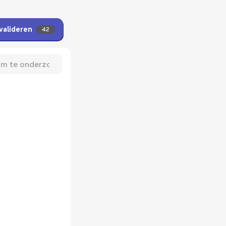
valideren
42