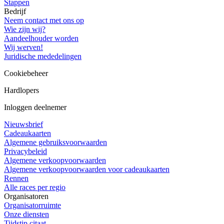
Stappen
Bedrijf
Neem contact met ons op
Wie zijn wij?
Aandeelhouder worden
Wij werven!
Juridische mededelingen
Cookiebeheer
Hardlopers
Inloggen deelnemer
Nieuwsbrief
Cadeaukaarten
Algemene gebruiksvoorwaarden
Privacybeleid
Algemene verkoopvoorwaarden
Algemene verkoopvoorwaarden voor cadeaukaarten
Rennen
Alle races per regio
Organisatoren
Organisatorruimte
Onze diensten
Tijdstip citaat