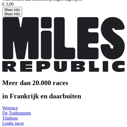
€ 3,00
Meer info
Meer info
Meer dan 20.000 races
in Frankrijk en daarbuiten
Wegrace
De Trailrunning
Triatlons
Leuke races