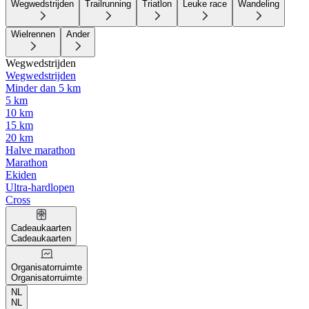
Wegwedstrijden
Trailrunning
Triatlon
Leuke race
Wandeling
Wielrennen
Ander
Wegwedstrijden
Wegwedstrijden
Minder dan 5 km
5 km
10 km
15 km
20 km
Halve marathon
Marathon
Ekiden
Ultra-hardlopen
Cross
Cadeaukaarten
Cadeaukaarten
Organisatorruimte
Organisatorruimte
NL
NL