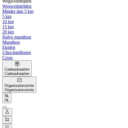
Wegwedstrijden
Wegwedstrijden
Minder dan 5 km
5 km
10 km
15 km
20 km
Halve marathon
Marathon
Ekiden
Ultra-hardlopen
Cross
Cadeaukaarten
Cadeaukaarten
Organisatorruimte
Organisatorruimte
NL
NL