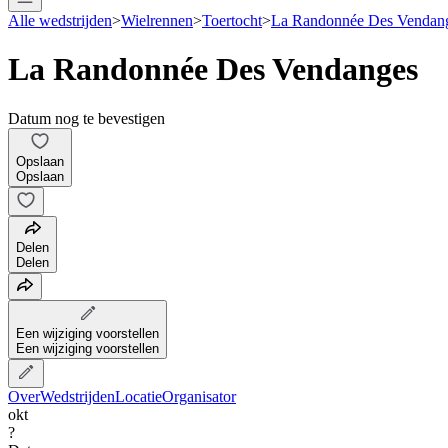
Alle wedstrijden
>
Wielrennen
>
Toertocht
>
La Randonnée Des Vendan
La Randonnée Des Vendanges
Datum nog te bevestigen
Opslaan
Opslaan
Delen
Delen
Een wijziging voorstellen
Een wijziging voorstellen
Over
Wedstrijden
Locatie
Organisator
okt
?