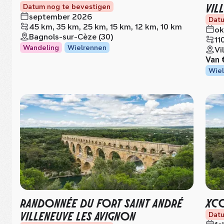
VIL
Datum nog te bevestigen
september 2026
Datu
45 km, 35 km, 25 km, 15 km, 12 km, 10 km
ok
Bagnols-sur-Cèze (30)
11
Wandeling
Wielrennen
Vi
Van
Wiel
RANDONNÉE DU FORT SAINT ANDRÉ
XCO
VILLENEUVE LES AVIGNON
Datu