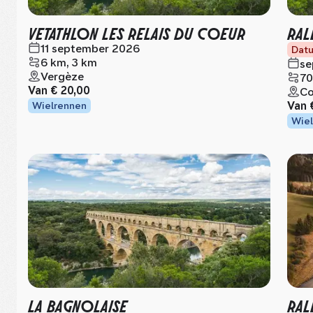
VETATHLON LES RELAIS DU COEUR
RAL
11 september 2026
Datu
6 km, 3 km
se
Vergèze
70
Van
€ 20,00
Co
Van
Wielrennen
Wiel
LA BAGNOLAISE
RAL