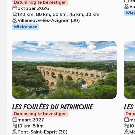
fe
Datum nog te bevestigen
Va
oktober 2026
Wiel
120 km, 80 km, 60 km, 45 km, 30 km
Villeneuve-lès-Avignon (30)
Wielrennen
LES FOULÉES DU PATRIMOINE
LES
Datum nog te bevestigen
Datu
maart 2027
ma
10 km, 5 km
10
Pont-Saint-Esprit (30)
Mo