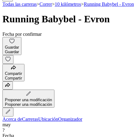
Todas las carreras
>
Correr
>
10 kilómetros
>
Running Babybel - Evron
Running Babybel - Evron
Fecha por confirmar
Guardar
Guardar
Compartir
Compartir
Proponer una modificación
Proponer una modificación
Acerca de
Carreras
Ubicación
Organizador
may
?
Fecha