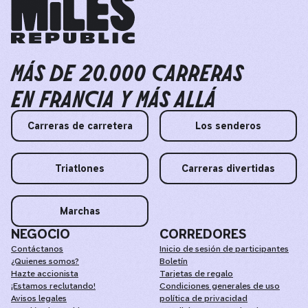
MÁS DE 20.000 CARRERAS
EN FRANCIA Y MÁS ALLÁ
Carreras de carretera
Los senderos
Triatlones
Carreras divertidas
Marchas
NEGOCIO
CORREDORES
Contáctanos
Inicio de sesión de participantes
¿Quienes somos?
Boletín
Hazte accionista
Tarjetas de regalo
¡Estamos reclutando!
Condiciones generales de uso
Avisos legales
política de privacidad