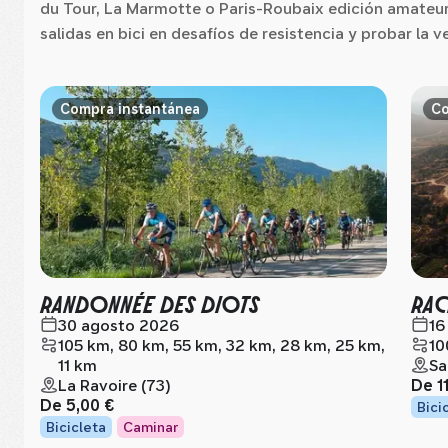
du Tour, La Marmotte o Paris-Roubaix edición amateur 
salidas en bici en desafíos de resistencia y probar la 
Compra instantánea
Co
RANDONNÉE DES DIOTS
RAC
30 agosto 2026
16
105 km, 80 km, 55 km, 32 km, 28 km, 25 km,
10
11 km
Sa
La Ravoire (73)
De
1
De
5,00 €
Bici
Bicicleta
Caminar