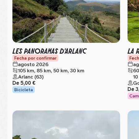
LES PANORAMAS D'ARLANC
LA 
Fecha por confirmar
Fech
agosto 2026
ag
105 km, 85 km, 50 km, 30 km
60
Arlanc (63)
10
De
5,00 €
Go
De
3
Bicicleta
Cam