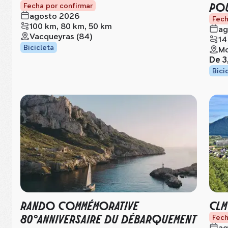
PO
Fecha por confirmar
agosto 2026
Fech
100 km, 80 km, 50 km
ag
Vacqueyras (84)
14
Bicicleta
Mo
De
3
Bici
RANDO COMMÉMORATIVE
CLM
80°ANNIVERSAIRE DU DÉBARQUEMENT
Fech
ag