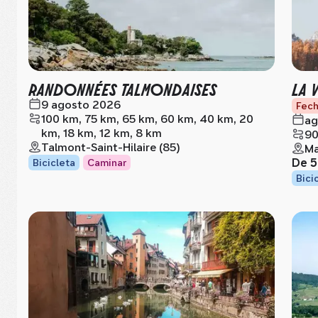
RANDONNÉES TALMONDAISES
LA 
9 agosto 2026
Fech
100 km, 75 km, 65 km, 60 km, 40 km, 20
ag
km, 18 km, 12 km, 8 km
90
Talmont-Saint-Hilaire (85)
Ma
De
5
Bicicleta
Caminar
Bici