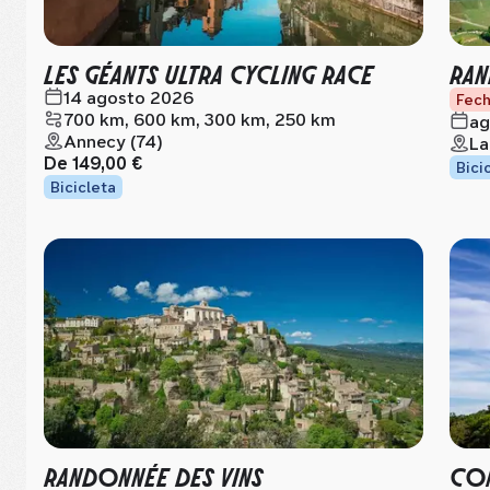
LES GÉANTS ULTRA CYCLING RACE
RAN
14 agosto 2026
Fech
700 km, 600 km, 300 km, 250 km
ag
Annecy (74)
La
De
149,00 €
Bici
Bicicleta
RANDONNÉE DES VINS
CON