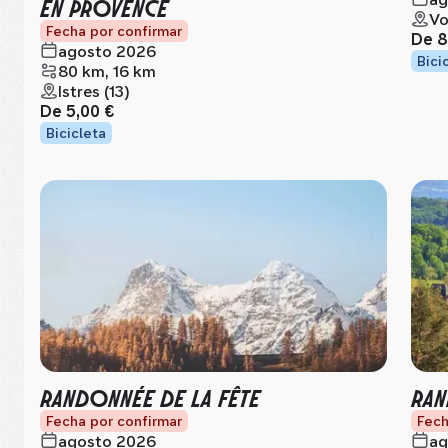
EN PROVENCE
Vo
Fecha por confirmar
De
8
agosto 2026
Bici
80 km, 16 km
Istres (13)
De
5,00 €
Bicicleta
RANDONNÉE DE LA FÊTE
RA
Fecha por confirmar
Fech
agosto 2026
ag