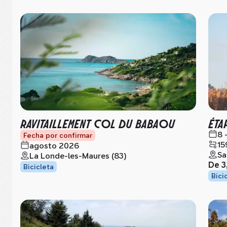
RAVITAILLEMENT COL DU BABAOU
ÉTA
8 
Fecha por confirmar
15
agosto 2026
Sa
La Londe-les-Maures (83)
De
3
Bicicleta
Bici