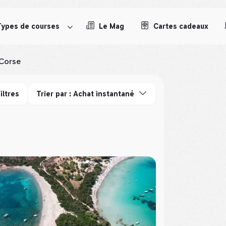
Types de courses
Le Mag
Cartes cadeaux
Corse
iltres
Trier par : Achat instantané