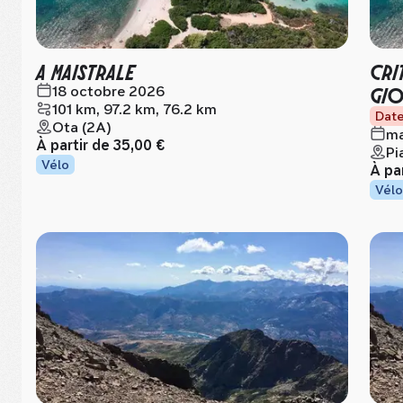
A MAISTRALE
CRI
GIO
18 octobre 2026
101 km, 97.2 km, 76.2 km
Date
Ota (2A)
ma
À partir de
35,00 €
Pi
Vélo
À pa
Vélo