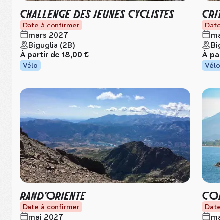
CHALLENGE DES JEUNES CYCLISTES
CRI
Date à confirmer
Date
mars 2027
ma
Biguglia (2B)
Bi
À partir de
18,00 €
À pa
Vélo
Vélo
RAND'ORIENTE
COR
Date à confirmer
Date
mai 2027
ma