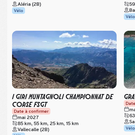
Aléria (2B)
59
Ba
Vélo
Vélo
I GIRI MUNTAGNOLI CHAMPIONNAT DE
GRA
CORSE FSGT
Date
ma
Date à confirmer
63
mai 2027
Sa
85 km, 55 km, 25 km, 15 km
Vélo
Vallecalle (2B)