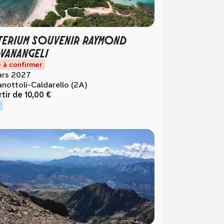
TERIUM SOUVENIR RAYMOND
VANANGELI
 à confirmer
rs 2027
anottoli-Caldarello (2A)
rtir de
10,00 €