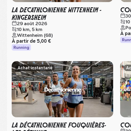
LA DECATHLONIENNE WITTENHEIM -
COU
KINGERSHEIM
30
10
29 août 2026
Po
10 km, 5 km
À pa
Wittenheim (68)
Runn
À partir de
5,00 €
Running
Achat instantané
Ac
LA DÉCATHLONIENNE FOUQUIÈRES-
COU