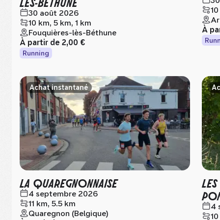
LES-BÉTHUNE
30
10
30 août 2026
Ar
10 km, 5 km, 1 km
À pa
Fouquières-lès-Béthune
Runn
À partir de
2,00 €
Running
Achat instantané
Ac
LA QUAREGNONNAISE
LES
POM
4 septembre 2026
11 km, 5.5 km
4 
Quaregnon (Belgique)
10