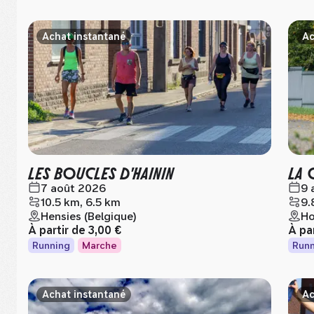
Achat instantané
Ac
LES BOUCLES D'HAININ
LA 
7 août 2026
9 
10.5 km, 6.5 km
9.
Hensies (Belgique)
Ho
À partir de
3,00 €
À pa
Running
Marche
Runn
Achat instantané
Ac