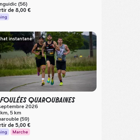
nguidic (56)
rtir de
8,00 €
ing
hat instantané
 FOULÉES QUAROUBAINES
septembre 2026
 km, 5 km
arouble (59)
rtir de
5,00 €
ing
Marche