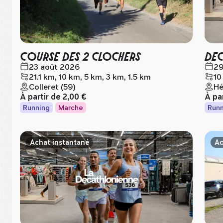
COURSE DES 2 CLOCHERS
DEC
23 août 2026
29
21.1 km, 10 km, 5 km, 3 km, 1.5 km
10
Colleret (59)
Hé
À partir de
2,00 €
À pa
Running
Marche
Runn
Achat instantané
Ac