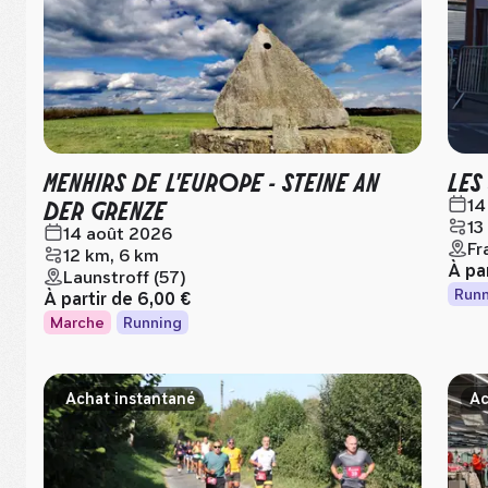
MENHIRS DE L'EUROPE - STEINE AN
LES
DER GRENZE
14
13
14 août 2026
Fr
12 km, 6 km
À pa
Launstroff (57)
Runn
À partir de
6,00 €
Marche
Running
Achat instantané
Ac