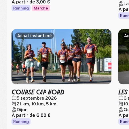
À partir de
3,00 €
La
Running
Marche
À pa
Runn
Achat instantané
Ac
COURSE CAP NORD
LES
5 septembre 2026
6 
21 km, 10 km, 5 km
10
Dijon
Qu
À partir de
6,00 €
À pa
Running
Runn