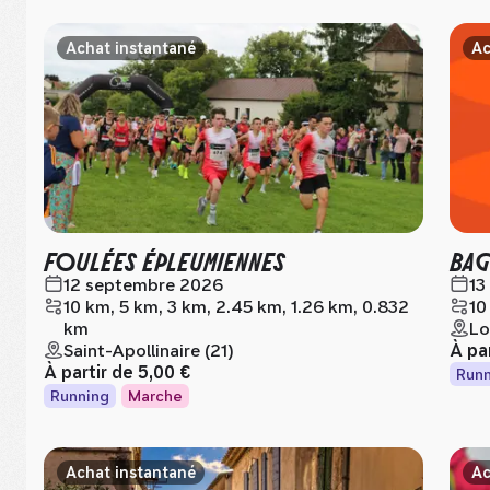
Achat instantané
Ac
FOULÉES ÉPLEUMIENNES
BAG
12 septembre 2026
13
10 km, 5 km, 3 km, 2.45 km, 1.26 km, 0.832
10
km
Lo
Saint-Apollinaire (21)
À pa
À partir de
5,00 €
Runn
Running
Marche
Achat instantané
Ac