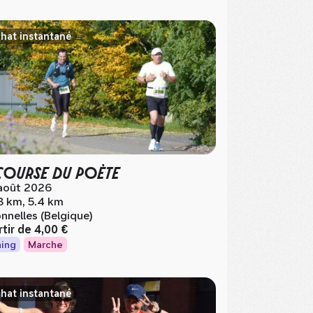
hat instantané
COURSE DU POÈTE
août 2026
8 km, 5.4 km
nnelles (Belgique)
rtir de
4,00 €
ing
Marche
hat instantané