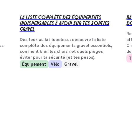
LA LISTE COMPLÈTE DES ÉQUIPEMENTS
BA
INDISPENSABLES À AVOIR SUR TES SORTIES
DO
GRAVEL
Re
Des feux au kit tubeless : découvre la liste
af
es
complète des équipements gravel essentiels,
Ch
comment bien les choisir et quels pièges
du
éviter pour ta sécurité (et tes pesos).
T
Équipement
Vélo
Gravel