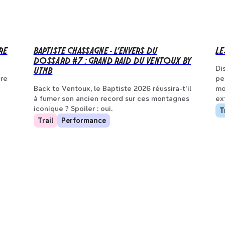
RE
BAPTISTE CHASSAGNE - L’ENVERS DU
LE
DOSSARD #7 : GRAND RAID DU VENTOUX BY
UTMB
Di
vre
pe
Back to Ventoux, le Baptiste 2026 réussira-t'il
mo
à fumer son ancien record sur ces montagnes
ex
iconique ? Spoiler : oui.
T
Trail
Performance