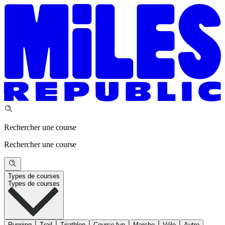
Rechercher une course
Rechercher une course
Types de courses
Types de courses
Running
Trail
Triathlon
Course fun
Marche
Vélo
Autre