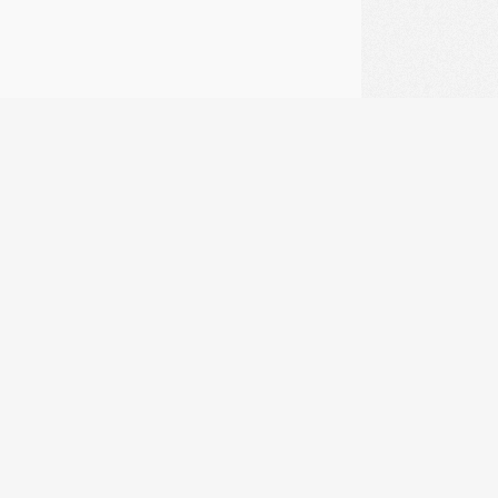
1
AR RÉGION