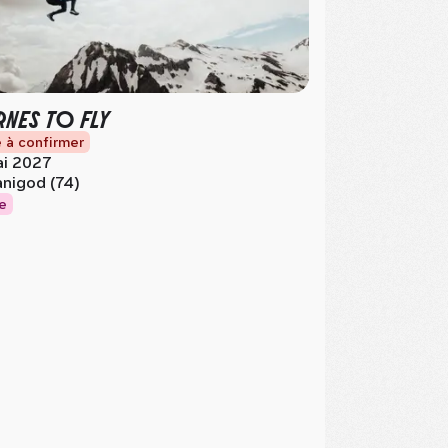
NES TO FLY
 à confirmer
i 2027
nigod (74)
e