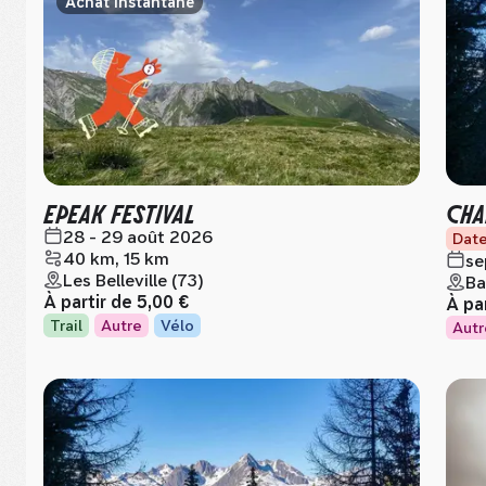
Achat instantané
EPEAK FESTIVAL
CHA
28 - 29 août 2026
Date
40 km, 15 km
se
Les Belleville (73)
Ba
À partir de
5,00 €
À pa
Trail
Autre
Vélo
Autr