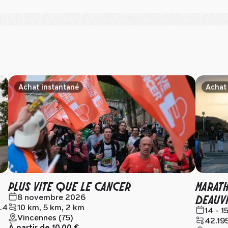
Achat instantané
Achat
PLUS VITE QUE LE CANCER
MARAT
DEAUVI
8 novembre 2026
0.4
10 km, 5 km, 2 km
14 - 
Vincennes (75)
42.195
À partir de
10,00 €