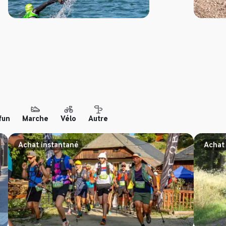
fun
Marche
Vélo
Autre
Achat instantané
Achat