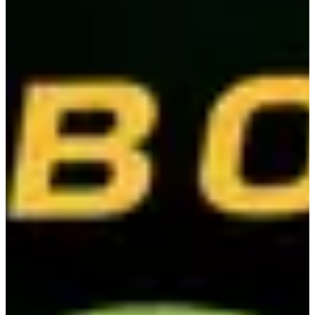
🟢 Station 3 - Bike Challenge Assault Bike + Echo Bike
Calories par catégorie :
Open Femme / Team FF : 20 + 20
Open Homme / Team HH / Team HF : 30 + 30
Pro Femme / Team FF : 30 + 30
Pro Homme / Team HH : 40 + 40
🟢 Station 4 - Burpees Over Hay Bale 60 répétitions de burpees
avec franchissement d’une botte de paille. Après chaque répétition,
franchissement obligatoire de la botte (saut, enjambement ou appui).
🟢 Station 5 - RowErg 1000 m
🟢 Station 6 - Farmer Carry 200 m Version revisitée avec surprise à
découvrir sur place 👀