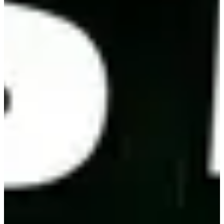
📍 Lieu : Château de Montplaisir – Narbonne
👥 Participants : 400 athlètes
Stations :
🟢 Station 1 - SkiErg 1000 m
🟢 Station 2 - Push & Pull 🚧 Station surprise Format dévoilé
prochainement