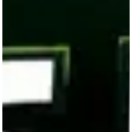
Inscriptions
110,00 €
par équipe
S'inscrire
S'inscrire
Services inclus
Ravitaillements
Lot participant
Parking dédié aux participants
Dossard
Infos pratiques
📅 Date : Dimanche 27 septembre 2026
🕗 Horaires : 8h00 à 19h00