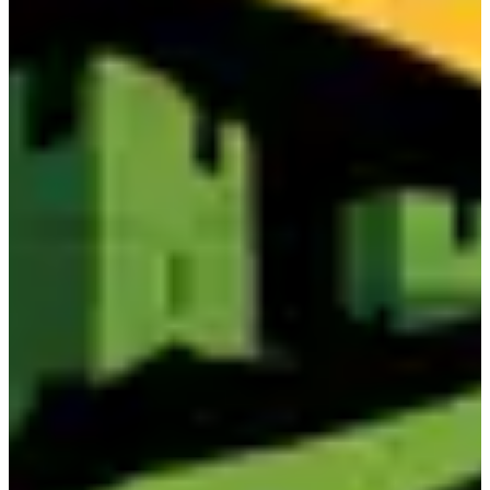
S'inscrire
Pro - Solo Femme
Autre
Course hybride & Hyrox
Inscriptions
55,00 €
S'inscrire
S'inscrire
Pro - Solo Homme
Autre
Course hybride & Hyrox
Inscriptions
55,00 €
S'inscrire
S'inscrire
9 disponibles