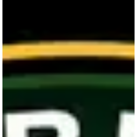
Chaque bloc est chronométré. Chaque effort compte. Chaque
transition peut tout changer.
3 (très) bonnes raisons de participer :
Découvrir un format hybride outdoor intense et complet ;
Tester ton niveau sur un enchaînement course + stations sans
temps mort ;
Vivre une journée sportive au Château de Montplaisir à
Narbonne dans une ambiance conviviale et engagée.
Hybrid Hills Race : tu cours, tu pousses, tu tires, tu termines. Et tu te
souviens de tout.
Courses
dim. 27 septembre 2026
Open - Solo Femme