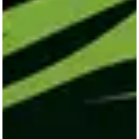
Pro - Duo Mixte
Autre
Course hybride & Hyrox
Inscriptions
110,00 €
par équipe
·
9 disponibles
S'inscrire
S'inscrire
Pro - Duo Femme/Femme
Autre
Course hybride & Hyrox
Inscriptions
110,00 €
par équipe
S'inscrire
S'inscrire
Pro - Duo Homme/Homme
Autre
Course hybride & Hyrox