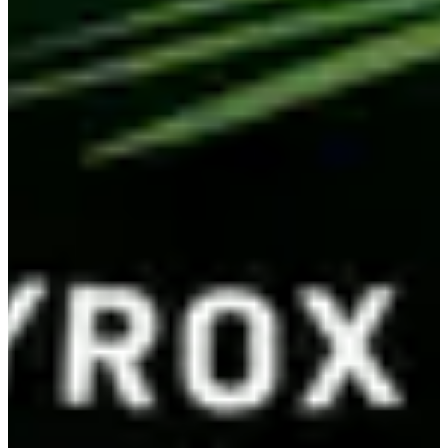
Pro Femme / Team FF : 2 × 10 kg
Pro Homme / Team HH : 2 × 15 kg
Pro Team HF : H 2 × 15 kg / F 2 × 10 kg
Formats :
Solo : 55 € + frais Miles Republic
Team (2 athlètes) : 110 € + frais Miles Republic
Catégories :
OPEN ou PRO
Solo Homme / Solo Femme
Team Homme / Team Femme / Team Mixte
Ce qui est inclus :
Chronométrage électronique + résultats en direct
Temps détaillés run et stations
Classement général
Speaker + photographe officiel
Récompenses podium