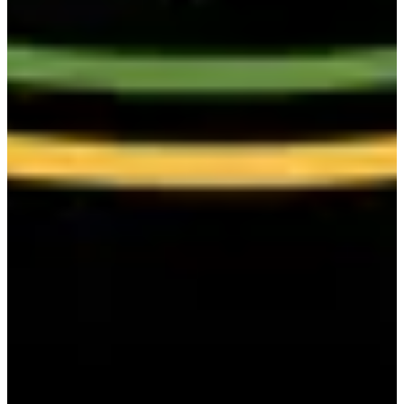
Village événement (restauration, buvette, animations)
Accès spectateurs libre
Parcours découverte Hyrox pour enfants
Ambiance musicale et village partenaires
Organisateur