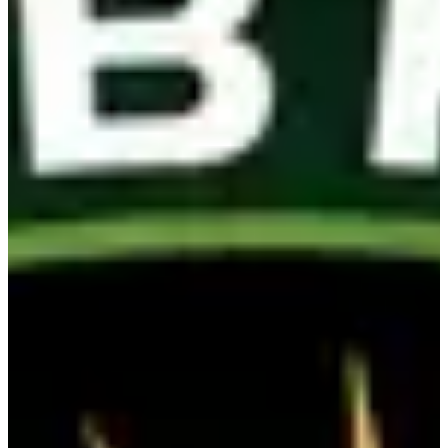
Autre
Course hybride & Hyrox
Inscriptions
55,00 €
S'inscrire
S'inscrire
Open - Solo Homme
Autre
Course hybride & Hyrox
Inscriptions
55,00 €
S'inscrire
S'inscrire
Open - Duo Mixte
Autre
Course hybride & Hyrox