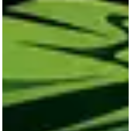
🟢 Station 7 - Fat Bar Lunges 100 m
Charges :
Open Femme / Team FF : 10 kg
Open Homme / Team HH / Team HF : 20 kg
Pro Femme / Team FF : 20 kg
Pro Homme / Team HH : 30 kg
🟢 Station 8 - Double Dumbbell Thrusters 100 répétitions
Format : 4 lignes de 25 répétitions, progression à chaque palier.
Avec Medecine Ball pour standardiser la profondeur du squat.
Charges :
Open Femme / Team FF : 2 × 6 kg
Open Homme / Team HH : 2 × 10 kg
Open Team HF : H 2 × 10 kg / F 2 × 6 kg