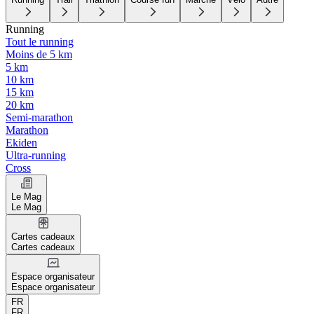
Running
Tout le running
Moins de 5 km
5 km
10 km
15 km
20 km
Semi-marathon
Marathon
Ekiden
Ultra-running
Cross
Le Mag
Le Mag
Cartes cadeaux
Cartes cadeaux
Espace organisateur
Espace organisateur
FR
FR