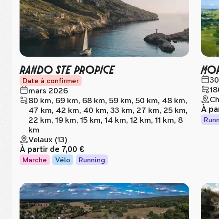
RANDO STE PROPICE
MOR
30
Date à confirmer
18
mars 2026
Ch
80 km, 69 km, 68 km, 59 km, 50 km, 48 km,
À pa
47 km, 42 km, 40 km, 33 km, 27 km, 25 km,
22 km, 19 km, 15 km, 14 km, 12 km, 11 km, 8
Runn
km
Velaux (13)
À partir de
7,00 €
Marche
Vélo
Running