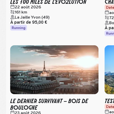
LES 100 MILES DE L'EVO2LUTION
CHA
22 août 2026
Date
161 km
ao
La Jaille Yvon (49)
72
À partir de
95,00 €
Bo
À pa
Running
Runn
LE DERNIER SURVIVANT – BOIS DE
TES
BOULOGNE
Date
ao
23 août 2026