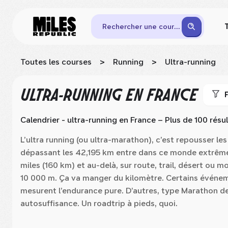
Rechercher une course
Toutes les courses
>
Running
>
Ultra-running
ULTRA-RUNNING
EN FRANCE
F
Calendrier - ultra-running
en France
– Plus de 100 résu
L’ultra running (ou ultra-marathon), c’est repousser les
dépassant les 42,195 km entre dans ce monde extrême.
miles (160 km) et au-delà, sur route, trail, désert ou 
10 000 m. Ça va manger du kilomètre. Certains évén
mesurent l’endurance pure. D’autres, type Marathon d
autosuffisance. Un roadtrip à pieds, quoi.