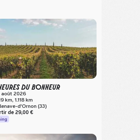
HEURES DU BONHEUR
 août 2026
119 km, 1.118 km
llenave-d'Ornon (33)
rtir de
29,00 €
ing