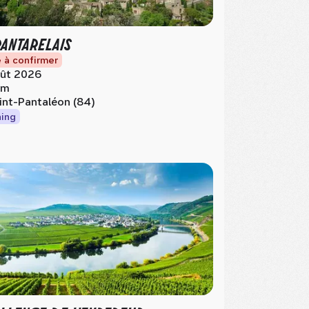
PANTARELAIS
 à confirmer
ût 2026
km
int-Pantaléon (84)
ing