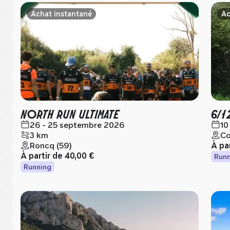
Achat instantané
Ac
NORTH RUN ULTIMATE
6/1
26 - 25 septembre 2026
10
3 km
Co
Roncq (59)
À pa
À partir de
40,00 €
Runn
Running