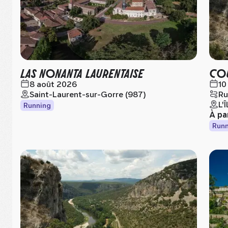
LAS NONANTA LAURENTAISE
COU
8 août 2026
10
Saint-Laurent-sur-Gorre (987)
Ru
L'
Running
À pa
Runn