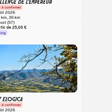
LLENGE DE L'EMPEREUR
 à confirmer
ût 2026
 km, 36 km
ust (57)
rtir de
25,00 €
ing
T ELOGICA
 à confirmer
ût 2026