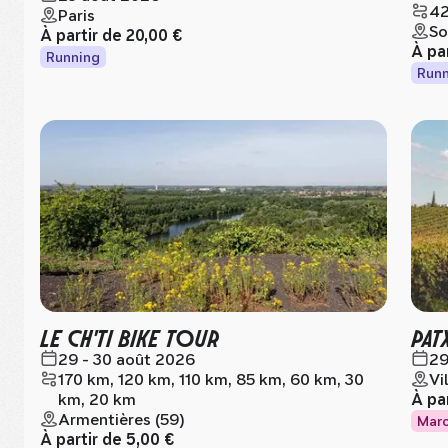
42
Paris
So
À partir de
20,00 €
À pa
Running
Runn
LE CH'TI BIKE TOUR
PAT
29 - 30 août 2026
29
170 km, 120 km, 110 km, 85 km, 60 km, 30
Vi
km, 20 km
À pa
Armentières (59)
Mar
À partir de
5,00 €