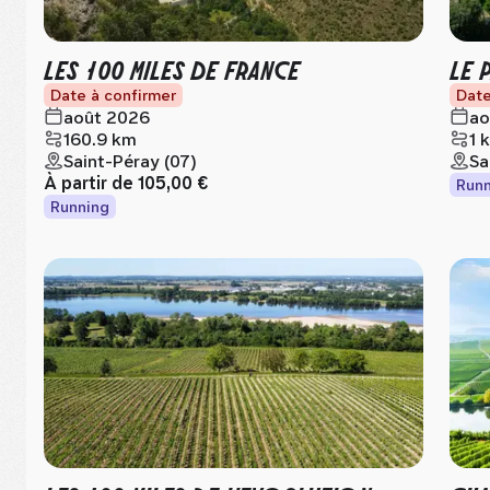
LES 100 MILES DE FRANCE
LE 
Date à confirmer
Date
août 2026
ao
160.9 km
1 
Saint-Péray (07)
Sa
À partir de
105,00 €
Runn
Running