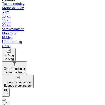
Tout le running
Moins de 5 km
5 km
10 km
15 km
20 km
Semi-marathon
Marathon
Ekiden
Ultra-running
Cross
Le Mag
Le Mag
Cartes cadeaux
Cartes cadeaux
Espace organisateur
Espace organisateur
FR
FR