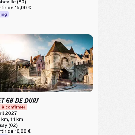
beville (80)
rtir de
15,00 €
ing
ET 6H DE DURY
 à confirmer
ril 2027
5 km, 1.1 km
ssy (02)
rtir de
10,00 €