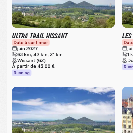
ULTRA TRAIL WISSANT
LES
Date à confirmer
Date
juin 2027
ju
63 km, 42 km, 21 km
1 
Wissant (62)
Do
À partir de
45,00 €
Runn
Running