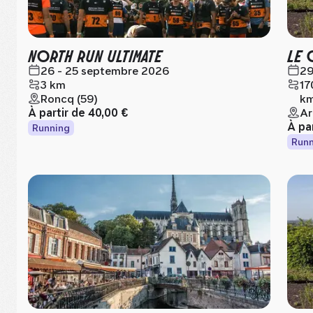
NORTH RUN ULTIMATE
LE 
26 - 25 septembre 2026
29
3 km
17
Roncq (59)
km
À partir de
40,00 €
Ar
À pa
Running
Runn