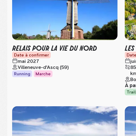
RELAIS POUR LA VIE DU NORD
LES
Date à confirmer
Date
mai 2027
ju
Villeneuve-d'Ascq (59)
85
k
Running
Marche
Bo
À pa
Trail