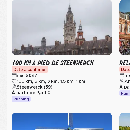
100 KM À PIED DE STEENWERCK
REL
Date à confirmer
Date
mai 2027
ma
100 km, 5 km, 3 km, 1.5 km, 1 km
Am
Steenwerck (59)
À pa
À partir de
2,50 €
Runn
Running