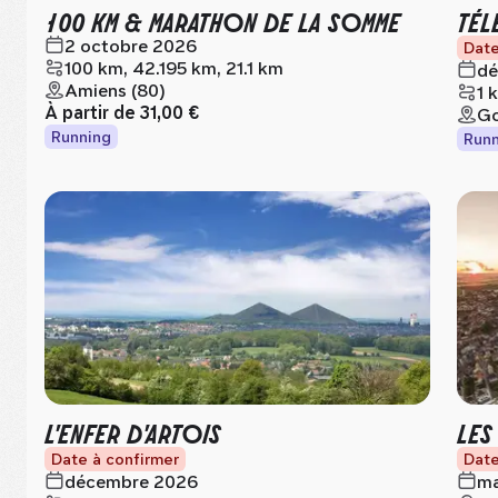
100 KM & MARATHON DE LA SOMME
TÉL
2 octobre 2026
Date
100 km, 42.195 km, 21.1 km
dé
Amiens (80)
1 
À partir de
31,00 €
Go
Running
Runn
L'ENFER D'ARTOIS
LES
Date à confirmer
Date
décembre 2026
ma