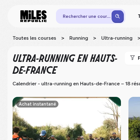
Rechercher une course
Toutes les courses
>
Running
>
Ultra-running
ULTRA-RUNNING
EN HAUTS-
F
DE-FRANCE
Calendrier - ultra-running
en Hauts-de-France
– 18 rés
Achat instantané