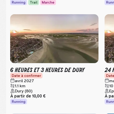
Running
Trail
Marche
Runn
6 HEURES ET 3 HEURES DE DURY
24 
Date à confirmer
Date
avril 2027
ma
1.1 km
10
Dury (80)
Ep
À partir de
10,00 €
À pa
Running
Runn