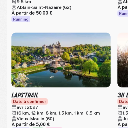
9.6 km
Ab
Ablain-Saint-Nazaire (62)
À pa
À partir de
50,00 €
Runn
Running
LAPS'TRAIL
3H 
Date à confirmer
Date
avril 2027
av
16 km, 12 km, 8 km, 1.5 km, 1 km, 0.5 km
1.
Vieux-Moulin (60)
Ju
À partir de
5,00 €
À pa