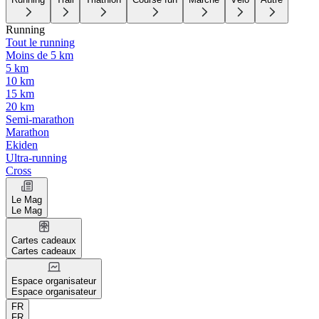
Running
Tout le running
Moins de 5 km
5 km
10 km
15 km
20 km
Semi-marathon
Marathon
Ekiden
Ultra-running
Cross
Le Mag
Le Mag
Cartes cadeaux
Cartes cadeaux
Espace organisateur
Espace organisateur
FR
FR