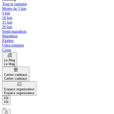
Tout le running
Moins de 5 km
5 km
10 km
15 km
20 km
Semi-marathon
Marathon
Ekiden
Ultra-running
Cross
Le Mag
Le Mag
Cartes cadeaux
Cartes cadeaux
Espace organisateur
Espace organisateur
FR
FR