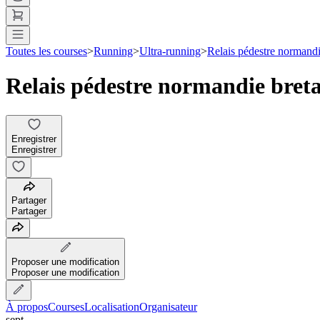
Toutes les courses
>
Running
>
Ultra-running
>
Relais pédestre normand
Relais pédestre normandie bret
Enregistrer
Enregistrer
Partager
Partager
Proposer une modification
Proposer une modification
À propos
Courses
Localisation
Organisateur
sept.