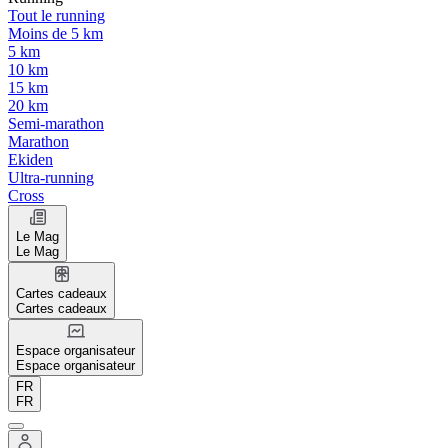
Tout le running
Moins de 5 km
5 km
10 km
15 km
20 km
Semi-marathon
Marathon
Ekiden
Ultra-running
Cross
Le Mag
Le Mag
Cartes cadeaux
Cartes cadeaux
Espace organisateur
Espace organisateur
FR
FR