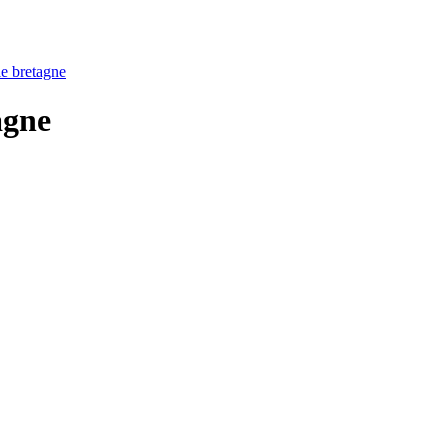
ie bretagne
agne