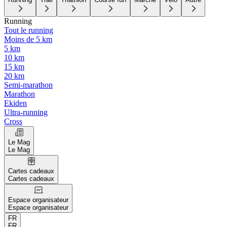
Running
Tout le running
Moins de 5 km
5 km
10 km
15 km
20 km
Semi-marathon
Marathon
Ekiden
Ultra-running
Cross
Le Mag
Le Mag
Cartes cadeaux
Cartes cadeaux
Espace organisateur
Espace organisateur
FR
FR