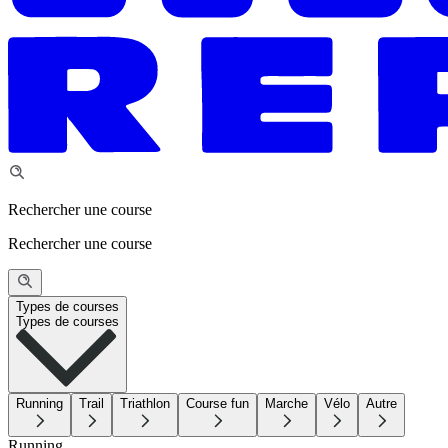
Rechercher une course
Rechercher une course
Types de courses
Types de courses
Running
Trail
Triathlon
Course fun
Marche
Vélo
Autre
Running