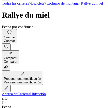
Todas las carreras
>
Bicicleta
>
Ciclismo de montaña
>
Rallye du miel
Rallye du miel
Fecha por confirmar
Guardar
Guardar
Compartir
Compartir
Proponer una modificación
Proponer una modificación
Acerca de
Carreras
Ubicación
ago
?
Fecha