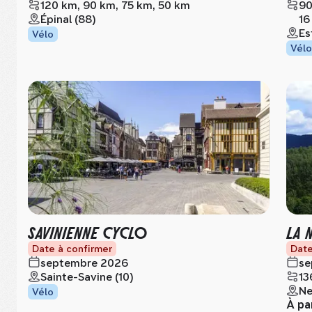
120 km, 90 km, 75 km, 50 km
90
Épinal (88)
16
Es
Vélo
Vélo
SAVINIENNE CYCLO
LA 
Date à confirmer
Date
septembre 2026
se
Sainte-Savine (10)
13
Ne
Vélo
À pa