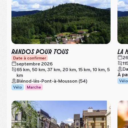
RANDOS POUR TOUS
LA 
26
Date à confirmer
11
septembre 2026
Da
65 km, 50 km, 37 km, 20 km, 15 km, 10 km, 5
À pa
km
Blénod-lès-Pont-à-Mousson (54)
Vélo
Vélo
Marche