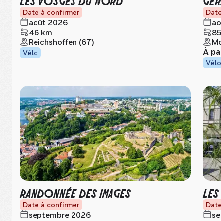
LES VOSGES DU NORD
GÉR
Date à confirmer
Date
août 2026
ao
46 km
85
Reichshoffen (67)
Mo
À pa
Vélo
Vélo
RANDONNÉE DES IMAGES
LES
Date à confirmer
Date
septembre 2026
se