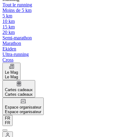
Tout le running
Moins de 5 km
5 km
10 km
15 km
20 km
Semi-marathon
Marathon
Ekiden
Ultra-running
Cross
Le Mag
Le Mag
Cartes cadeaux
Cartes cadeaux
Espace organisateur
Espace organisateur
FR
FR