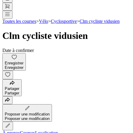
Toutes les courses
>
Vélo
>
Cyclosportive
>
Clm cycliste vidusien
Clm cycliste vidusien
Date à confirmer
Enregistrer
Enregistrer
Partager
Partager
Proposer une modification
Proposer une modification
À propos
Courses
Localisation