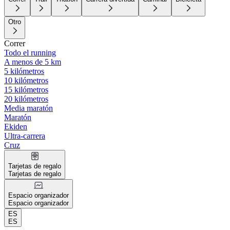
Otro
Correr
Todo el running
A menos de 5 km
5 kilómetros
10 kilómetros
15 kilómetros
20 kilómetros
Media maratón
Maratón
Ekiden
Ultra-carrera
Cruz
Tarjetas de regalo
Tarjetas de regalo
Espacio organizador
Espacio organizador
ES
ES