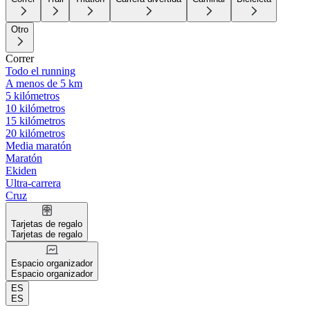
Otro
Correr
Todo el running
A menos de 5 km
5 kilómetros
10 kilómetros
15 kilómetros
20 kilómetros
Media maratón
Maratón
Ekiden
Ultra-carrera
Cruz
Tarjetas de regalo
Tarjetas de regalo
Espacio organizador
Espacio organizador
ES
ES