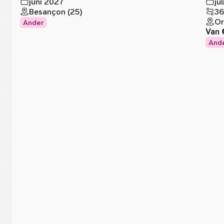
juni 2027
ju
Besançon (25)
36
Or
Ander
Van
And