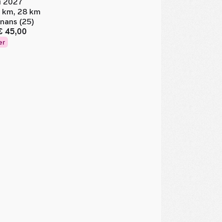
li 2027
 km, 28 km
nans (25)
€ 45,00
er