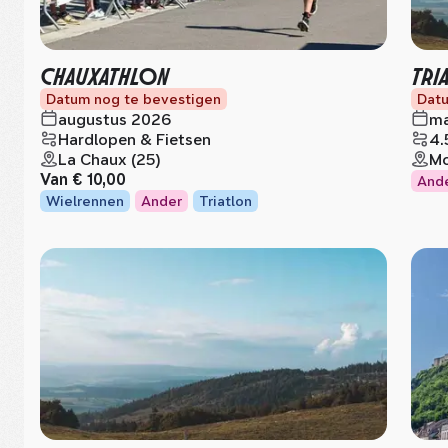
CHAUXATHLON
TRI
Datum nog te bevestigen
Datu
augustus 2026
ma
Hardlopen & Fietsen
4.
La Chaux (25)
Mo
Van
€ 10,00
And
Wielrennen
Ander
Triatlon