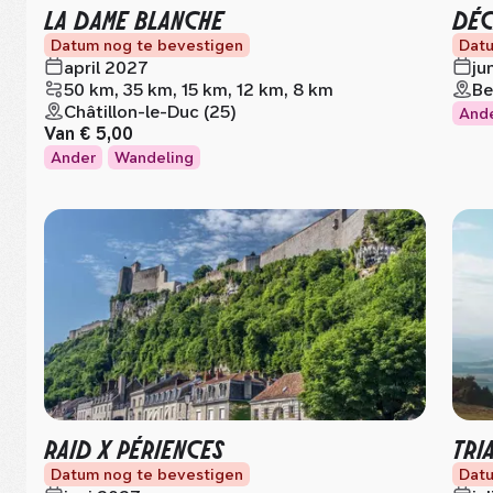
LA DAME BLANCHE
DÉC
Datum nog te bevestigen
Datu
april 2027
ju
50 km, 35 km, 15 km, 12 km, 8 km
Be
Châtillon-le-Duc (25)
And
Van
€ 5,00
Ander
Wandeling
RAID X PÉRIENCES
TRI
Datum nog te bevestigen
Datu