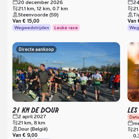
20 december 2026
24
21.1 km, 12 km, 0.7 km
21
Steenvoorde (59)
Ti
Van
€ 15,00
Van
Wegwedstrijden
Leuke race
Weg
Directe aankoop
21 KM DE DOUR
LES
2 april 2027
Datu
21 km, 8 km
me
Dour (België)
21
Van
€ 9,00
0.