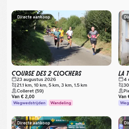
Directe aankoop
Di
COURSE DES 2 CLOCHERS
LA 
23 augustus 2026
4 
21.1 km, 10 km, 5 km, 3 km, 1.5 km
30
Colleret (59)
Pi
Van
€ 2,00
Van
Wegwedstrijden
Wandeling
Weg
Directe aankoop
Di