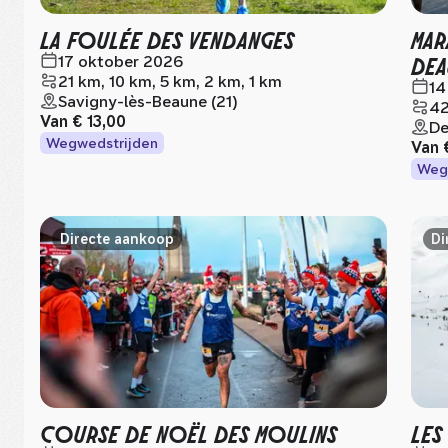
LA FOULÉE DES VENDANGES
MAR
DEA
17 oktober 2026
21 km, 10 km, 5 km, 2 km, 1 km
14
Savigny-lès-Beaune (21)
42
Van
€ 13,00
De
Wegwedstrijden
Van
Weg
Directe aankoop
Di
COURSE DE NOËL DES MOULINS
LES