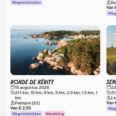
Ro
Wegwedstrijden
Van
Weg
RONDE DE KÉRITY
SEM
15 augustus 2026
22
21.1 km, 10 km, 9 km, 5 km, 2.5 km, 1.5 km, 1
21
km
Le
Paimpol (22)
Van
Van
€ 2,50
Weg
Wegwedstrijden
Wandeling