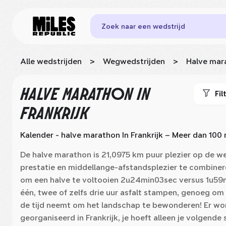
Zoek naar een wedstrijd
Alle wedstrijden
>
Wegwedstrijden
>
Halve mar
HALVE MARATHON
IN
Fil
FRANKRIJK
Kalender - halve marathon
In Frankrijk
– Meer dan 100 
De halve marathon is 21,0975 km puur plezier op de we
prestatie en middellange-afstandsplezier te combiner
om een halve te voltooien 2u24min03sec versus 1u59
één, twee of zelfs drie uur asfalt stampen, genoeg om 
de tijd neemt om het landschap te bewonderen! Er wor
georganiseerd in Frankrijk, je hoeft alleen je volgende s