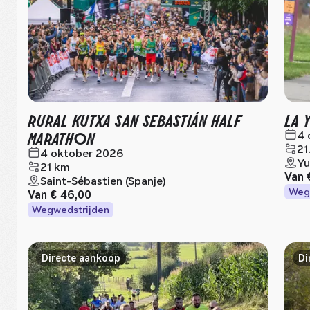
RURAL KUTXA SAN SEBASTIÁN HALF
LA 
MARATHON
4 
21
4 oktober 2026
Yu
21 km
Van
Saint-Sébastien (Spanje)
Weg
Van
€ 46,00
Wegwedstrijden
Directe aankoop
Di