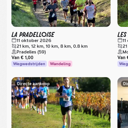
LA PRADELLOISE
LES
11 oktober 2026
11
21 km, 12 km, 10 km, 8 km, 0.8 km
21
Pradelles (59)
Mo
Van
€ 1,00
Van
Wegwedstrijden
Wandeling
Weg
Directe aankoop
Di