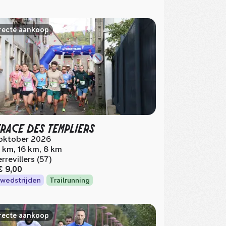
recte aankoop
TRACE DES TEMPLIERS
oktober 2026
 km, 16 km, 8 km
errevillers (57)
€ 9,00
wedstrijden
Trailrunning
recte aankoop