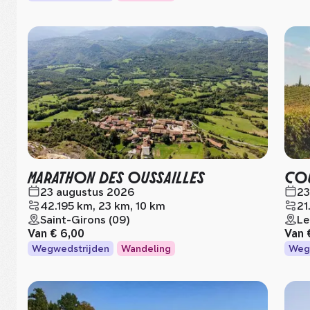
MARATHON DES OUSSAILLES
COU
23 augustus 2026
23
42.195 km, 23 km, 10 km
21
Saint-Girons (09)
Le
Van
€ 6,00
Van
Wegwedstrijden
Wandeling
Weg