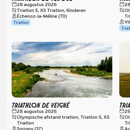
28 augustus 2026
28
Triatlon S, XS Triatlon, Kinderen
Ol
Échenoz-la-Méline (70)
Tr
Vi
Triatlon
Tria
TRIATHLON DE VEIGNÉ
TRI
28 augustus 2026
29
Olympische afstand triatlon, Triatlon S, XS
Ol
Triatlon
Tr
Sorigny (37)
Au