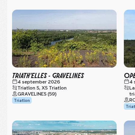
TRIATH'ELLES - GRAVELINES
OPE
4 september 2026
4 
Triatlon S, XS Triatlon
La
GRAVELINES (59)
tr
RO
Triatlon
Tria