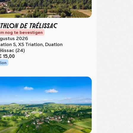
ATHLON DE TRÉLISSAC
m nog te bevestigen
gustus 2026
iatlon S, XS Triatlon, Duatlon
élissac (24)
€ 15,00
tlon