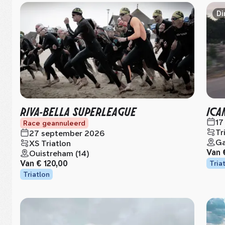
Di
RIVA-BELLA SUPERLEAGUE
ICA
17
Race geannuleerd
Tr
27 september 2026
Ga
XS Triatlon
Van
Ouistreham (14)
Van
€ 120,00
Tria
Triatlon