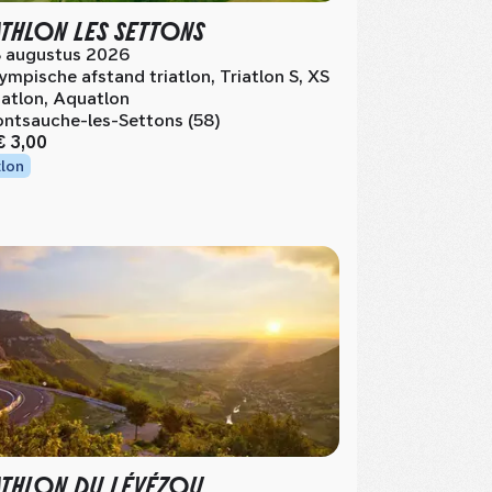
ATHLON LES SETTONS
 augustus 2026
ympische afstand triatlon, Triatlon S, XS
iatlon, Aquatlon
ntsauche-les-Settons (58)
€ 3,00
tlon
ATHLON DU LÉVÉZOU