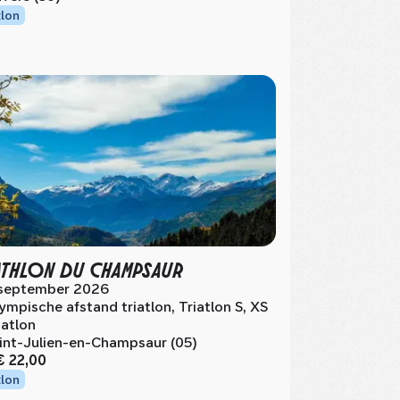
tlon
ATHLON DU CHAMPSAUR
september 2026
ympische afstand triatlon, Triatlon S, XS
iatlon
int-Julien-en-Champsaur (05)
€ 22,00
tlon