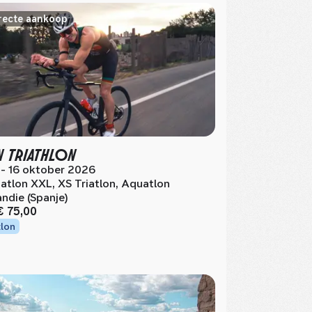
recte aankoop
N TRIATHLON
 - 16 oktober 2026
iatlon XXL, XS Triatlon, Aquatlon
ndie (Spanje)
€ 75,00
tlon