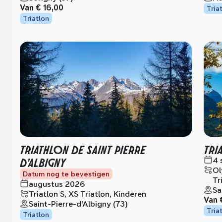
Van
€ 16,00
Tria
Triatlon
TRIATHLON DE SAINT PIERRE
TRI
D'ALBIGNY
4 
Ol
Datum nog te bevestigen
Tr
augustus 2026
Sa
Triatlon S, XS Triatlon, Kinderen
Van
Saint-Pierre-d'Albigny (73)
Tria
Triatlon