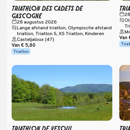
TRIATHLON DES CADETS DE
TRI
GASCOGNE
28
Ol
28 augustus 2026
Tr
Lange afstand triatlon, Olympische afstand
Mo
triatlon, Triatlon S, XS Triatlon, Kinderen
Van
Casteljaloux (47)
Tria
Van
€ 5,80
Triatlon
TRIATHLON DE VESOUL
TRI