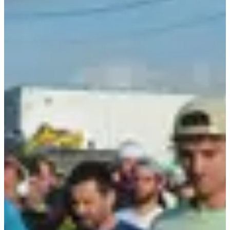
Inschrijven
Inschrijven
Deelnemerslijst
104 ingeschreven
Bekijk lijst
Bekijk lijst
Inbegrepen diensten
Kleedkamers
Startnummer
Benodigdheden
Groepsopwarming
Badkamer