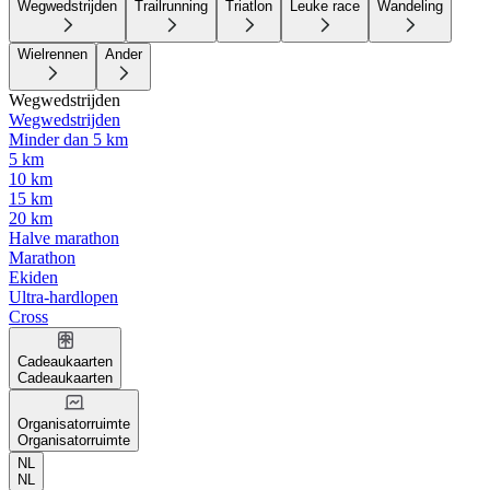
Wegwedstrijden
Trailrunning
Triatlon
Leuke race
Wandeling
Wielrennen
Ander
Wegwedstrijden
Wegwedstrijden
Minder dan 5 km
5 km
10 km
15 km
20 km
Halve marathon
Marathon
Ekiden
Ultra-hardlopen
Cross
Cadeaukaarten
Cadeaukaarten
Organisatorruimte
Organisatorruimte
NL
NL