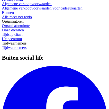
Algemene verkoopvoorwaarden
Algemene verkoopvoorwaarden voor cadeaukaarten
Rennen
Alle races per regio
Organisatoren
Organisatorruimte
Onze diensten
Tijdstip citaat
Helpcentrum
Tijdwaarnemers
Tijdwaarnemers
Buiten social life