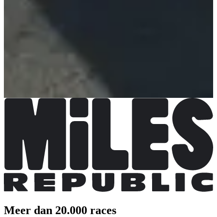
Kies een wedstrijd
21 km
Inschrijvingen open
€ 35,00
€ 30,00
Inschrijven
Inschrijven
8km
Inschrijvingen open
€ 9,00
Inschrijven
Inschrijven
Meer dan 20.000 races