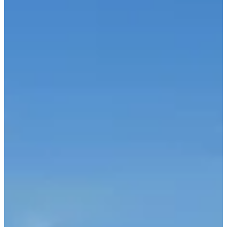
diensten
Organisator
Chronometer
apr
3
Datum
Zaterdag 3 april 2027
Plaats
Dour
België
Inschrijvingen
Opent op 10 april 2026
om 10:00
Sluit op 1 april 2027
om 23:59
3000 deelnemers
in
2026