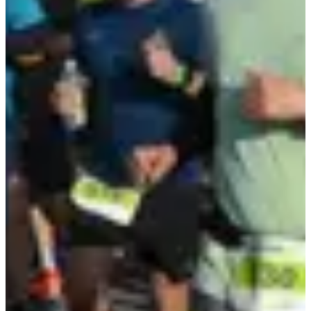
Bagagedepot
Medaille
Veiligheidsspelden
T-shirt
Gangmakers
Douches
Toegewijde parkeerplaats voor deelnemers
Toegang tot het dorp
Toegewijde parkeerplaats voor deelnemers
Organisator