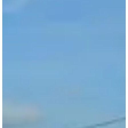
Wedstrijden
za 3 april 2027
21 km
21
km
Wegwedstrijden
Halve marathon
Inschrijvingen
€ 35,00
€ 30,00
Inschrijven
Inschrijven
8km
8
km
Wegwedstrijden
10 km
Inschrijvingen
€ 9,00