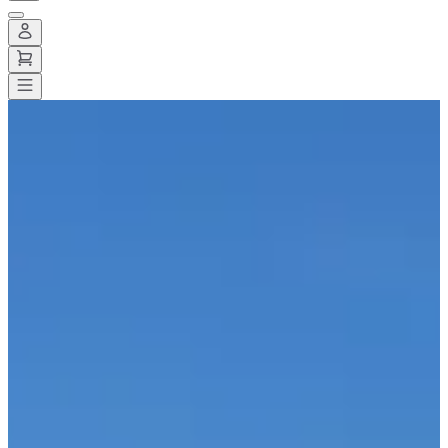
Alle wedstrijden
>
Wegwedstrijden
>
Halve marathon
>
21 km de Dour
21 km de Dour
Opslaan
Opslaan
Delen
Delen
Bekijk alle foto's
Bekijk alle foto's
1 / 5
Over
Wedstrijden
Deelnemerslijst
Locatie
Inbegrepen