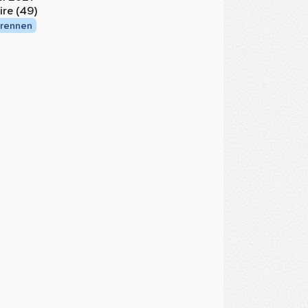
ire (49)
rennen