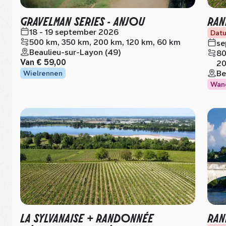
GRAVELMAN SERIES - ANJOU
RAN
18 - 19 september 2026
Datu
500 km, 350 km, 200 km, 120 km, 60 km
se
Beaulieu-sur-Layon (49)
80
Van
€ 59,00
20
Be
Wielrennen
Wan
LA SYLVANAISE + RANDONNÉE
RAN