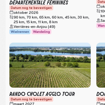
DÉPARTEMENTALE FÉMININES
Datu
ok
Datum nog te bevestigen
10
oktober 2026
km
90 km, 70 km, 65 km, 60 km, 45 km, 30 km,
Sa
25 km, 15 km, 11 km, 8 km
Wan
Verrières-en-Anjou (49)
Wielrennen
Wandeling
RANDO CHOLET AGGLO TOUR
DOM
Datum nog te bevestigen
Datu
maart 2027
me