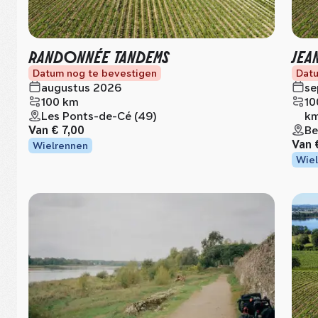
RANDONNÉE TANDEMS
JEA
Datum nog te bevestigen
Datu
augustus 2026
se
100 km
10
Les Ponts-de-Cé (49)
km
Van
€ 7,00
Be
Van
Wielrennen
Wiel