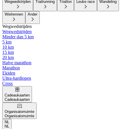
Wegwedstrijden
Trailrunning
Triatlon
Leuke race
Wandeling
Wielrennen
Ander
Wegwedstrijden
Wegwedstrijden
Minder dan 5 km
5 km
10 km
15 km
20 km
Halve marathon
Marathon
Ekiden
Ultra-hardlopen
Cross
Cadeaukaarten
Cadeaukaarten
Organisatorruimte
Organisatorruimte
NL
NL