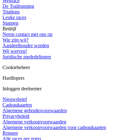
Wegrace
De Trailrunning
Triatlons
Leuke races
Stappen
Bedrijf
Neem contact met ons op
Wie zijn wij?
Aandeelhouder worden
Wij werven!
Juridische mededelingen
Cookiebeheer
Hardlopers
Inloggen deelnemer
Nieuwsbrief
Cadeaukaarten
Algemene gebruiksvoorwaarden
Privacybeleid
Algemene verkoopvoorwaarden
Algemene verkoopvoorwaarden voor cadeaukaarten
Rennen
Alle races per regio