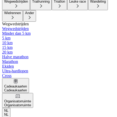
Wegwedstrijden
Trailrunning
Triatlon
Leuke race
Wandeling
Wielrennen
Ander
Wegwedstrijden
Wegwedstrijden
Minder dan 5 km
5 km
10 km
15 km
20 km
Halve marathon
Marathon
Ekiden
Ultra-hardlopen
Cross
Cadeaukaarten
Cadeaukaarten
Organisatorruimte
Organisatorruimte
NL
NL