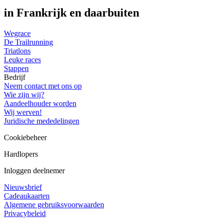
in Frankrijk en daarbuiten
Wegrace
De Trailrunning
Triatlons
Leuke races
Stappen
Bedrijf
Neem contact met ons op
Wie zijn wij?
Aandeelhouder worden
Wij werven!
Juridische mededelingen
Cookiebeheer
Hardlopers
Inloggen deelnemer
Nieuwsbrief
Cadeaukaarten
Algemene gebruiksvoorwaarden
Privacybeleid