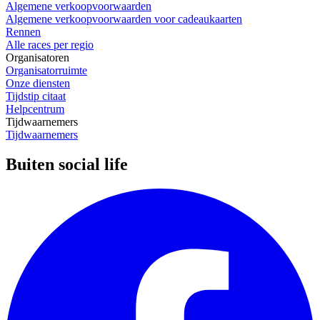
Algemene verkoopvoorwaarden
Algemene verkoopvoorwaarden voor cadeaukaarten
Rennen
Alle races per regio
Organisatoren
Organisatorruimte
Onze diensten
Tijdstip citaat
Helpcentrum
Tijdwaarnemers
Tijdwaarnemers
Buiten social life