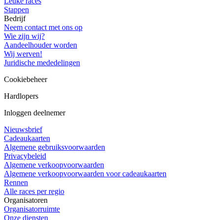
Leuke races
Stappen
Bedrijf
Neem contact met ons op
Wie zijn wij?
Aandeelhouder worden
Wij werven!
Juridische mededelingen
Cookiebeheer
Hardlopers
Inloggen deelnemer
Nieuwsbrief
Cadeaukaarten
Algemene gebruiksvoorwaarden
Privacybeleid
Algemene verkoopvoorwaarden
Algemene verkoopvoorwaarden voor cadeaukaarten
Rennen
Alle races per regio
Organisatoren
Organisatorruimte
Onze diensten