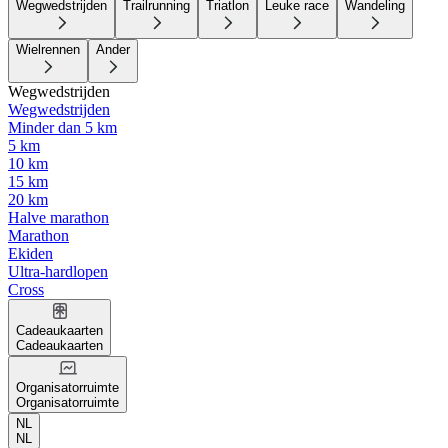
Wegwedstrijden
Trailrunning
Triatlon
Leuke race
Wandeling
Wielrennen
Ander
Wegwedstrijden
Wegwedstrijden
Minder dan 5 km
5 km
10 km
15 km
20 km
Halve marathon
Marathon
Ekiden
Ultra-hardlopen
Cross
Cadeaukaarten
Cadeaukaarten
Organisatorruimte
Organisatorruimte
NL
NL