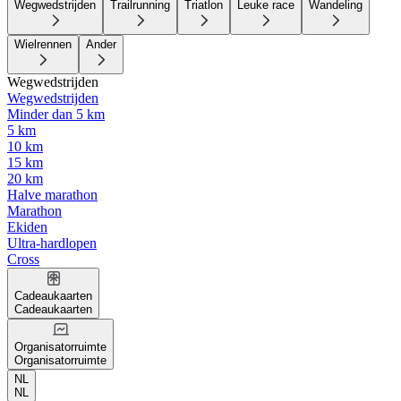
Wegwedstrijden
Trailrunning
Triatlon
Leuke race
Wandeling
Wielrennen
Ander
Wegwedstrijden
Wegwedstrijden
Minder dan 5 km
5 km
10 km
15 km
20 km
Halve marathon
Marathon
Ekiden
Ultra-hardlopen
Cross
Cadeaukaarten
Cadeaukaarten
Organisatorruimte
Organisatorruimte
NL
NL