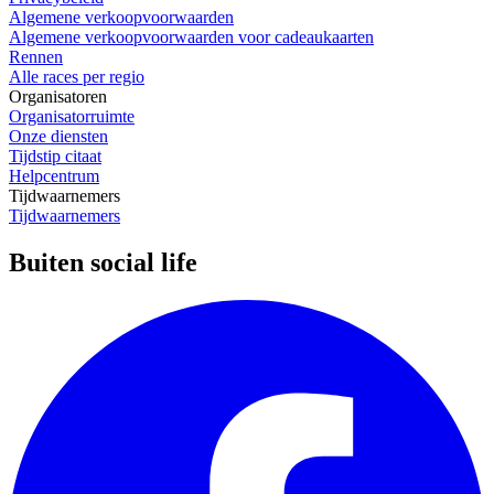
Algemene verkoopvoorwaarden
Algemene verkoopvoorwaarden voor cadeaukaarten
Rennen
Alle races per regio
Organisatoren
Organisatorruimte
Onze diensten
Tijdstip citaat
Helpcentrum
Tijdwaarnemers
Tijdwaarnemers
Buiten social life