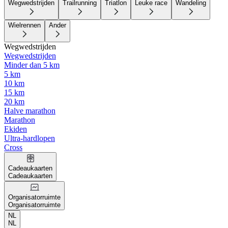
Wegwedstrijden
Trailrunning
Triatlon
Leuke race
Wandeling
Wielrennen
Ander
Wegwedstrijden
Wegwedstrijden
Minder dan 5 km
5 km
10 km
15 km
20 km
Halve marathon
Marathon
Ekiden
Ultra-hardlopen
Cross
Cadeaukaarten
Cadeaukaarten
Organisatorruimte
Organisatorruimte
NL
NL