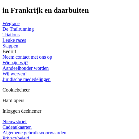
in Frankrijk en daarbuiten
Wegrace
De Trailrunning
Triatlons
Leuke races
Stappen
Bedrijf
Neem contact met ons op
Wie zijn wij?
Aandeelhouder worden
Wij werven!
Juridische mededelingen
Cookiebeheer
Hardlopers
Inloggen deelnemer
Nieuwsbrief
Cadeaukaarten
Algemene gebruiksvoorwaarden
Privacybeleid