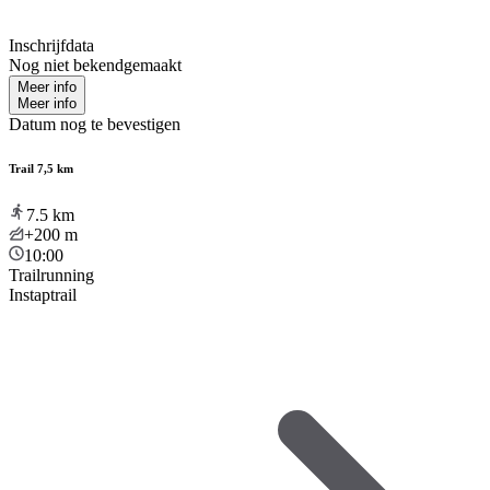
Inschrijfdata
Nog niet bekendgemaakt
Meer info
Meer info
Datum nog te bevestigen
Trail 7,5 km
7.5
km
+200
m
10:00
Trailrunning
Instaptrail