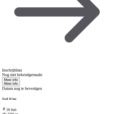
Inschrijfdata
Nog niet bekendgemaakt
Meer info
Meer info
Datum nog te bevestigen
Trail 16 km
16
km