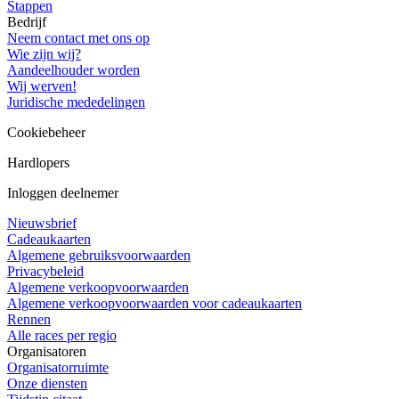
Stappen
Bedrijf
Neem contact met ons op
Wie zijn wij?
Aandeelhouder worden
Wij werven!
Juridische mededelingen
Cookiebeheer
Hardlopers
Inloggen deelnemer
Nieuwsbrief
Cadeaukaarten
Algemene gebruiksvoorwaarden
Privacybeleid
Algemene verkoopvoorwaarden
Algemene verkoopvoorwaarden voor cadeaukaarten
Rennen
Alle races per regio
Organisatoren
Organisatorruimte
Onze diensten