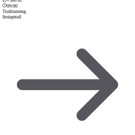
+500
m
09:00
Trailrunning
Instaptrail