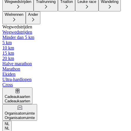
Wegwedstrijden
Trailrunning
Triatlon
Leuke race
Wandeling
Wielrennen
Ander
Wegwedstrijden
Wegwedstrijden
Minder dan 5 km
5 km
10 km
15 km
20 km
Halve marathon
Marathon
Ekiden
Ultra-hardlopen
Cross
Cadeaukaarten
Cadeaukaarten
Organisatorruimte
Organisatorruimte
NL
NL