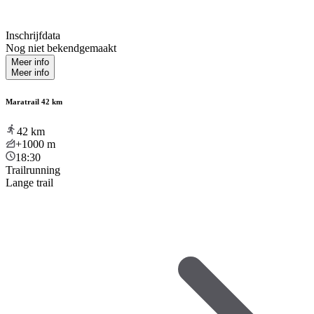
Inschrijfdata
Nog niet bekendgemaakt
Meer info
Meer info
Maratrail 42 km
42
km
+1000
m
18:30
Trailrunning
Lange trail