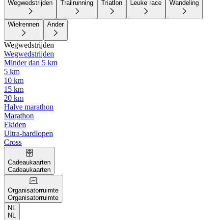
Wegwedstrijden
Trailrunning
Triatlon
Leuke race
Wandeling
Wielrennen
Ander
Wegwedstrijden
Wegwedstrijden
Minder dan 5 km
5 km
10 km
15 km
20 km
Halve marathon
Marathon
Ekiden
Ultra-hardlopen
Cross
Cadeaukaarten
Cadeaukaarten
Organisatorruimte
Organisatorruimte
NL
NL