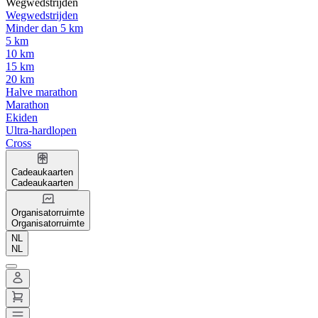
Wegwedstrijden
Wegwedstrijden
Minder dan 5 km
5 km
10 km
15 km
20 km
Halve marathon
Marathon
Ekiden
Ultra-hardlopen
Cross
Cadeaukaarten
Cadeaukaarten
Organisatorruimte
Organisatorruimte
NL
NL