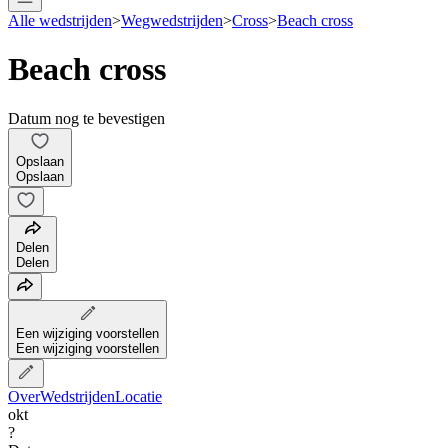
Alle wedstrijden
>
Wegwedstrijden
>
Cross
>
Beach cross
Beach cross
Datum nog te bevestigen
Opslaan
Opslaan
Delen
Delen
Een wijziging voorstellen
Een wijziging voorstellen
Over
Wedstrijden
Locatie
okt
?