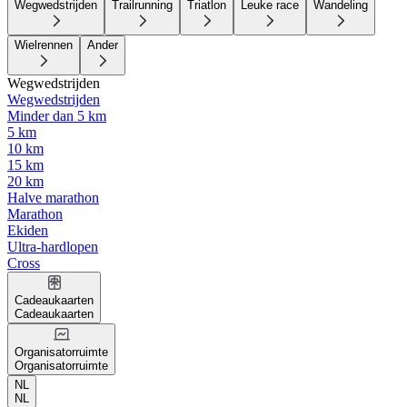
Wegwedstrijden
Trailrunning
Triatlon
Leuke race
Wandeling
Wielrennen
Ander
Wegwedstrijden
Wegwedstrijden
Minder dan 5 km
5 km
10 km
15 km
20 km
Halve marathon
Marathon
Ekiden
Ultra-hardlopen
Cross
Cadeaukaarten
Cadeaukaarten
Organisatorruimte
Organisatorruimte
NL
NL