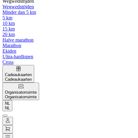
Wegwedstrijden
Wegwedstrijden
Minder dan 5 km
5 km
10 km
15 km
20 km
Halve marathon
Marathon
Ekiden
Ultra-hardlopen
Cross
Cadeaukaarten
Cadeaukaarten
Organisatorruimte
Organisatorruimte
NL
NL