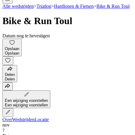
Alle wedstrijden
>
Triatlon
>
Hardlopen & Fietsen
>
Bike & Run Toul
Bike & Run Toul
Datum nog te bevestigen
Opslaan
Opslaan
Delen
Delen
Een wijziging voorstellen
Een wijziging voorstellen
Over
Wedstrijden
Locatie
nov
?