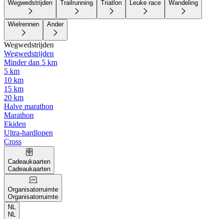
Wegwedstrijden
Trailrunning
Triatlon
Leuke race
Wandeling
Wielrennen
Ander
Wegwedstrijden
Wegwedstrijden
Minder dan 5 km
5 km
10 km
15 km
20 km
Halve marathon
Marathon
Ekiden
Ultra-hardlopen
Cross
Cadeaukaarten
Cadeaukaarten
Organisatorruimte
Organisatorruimte
NL
NL