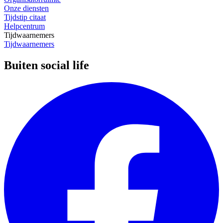
Onze diensten
Tijdstip citaat
Helpcentrum
Tijdwaarnemers
Tijdwaarnemers
Buiten social life