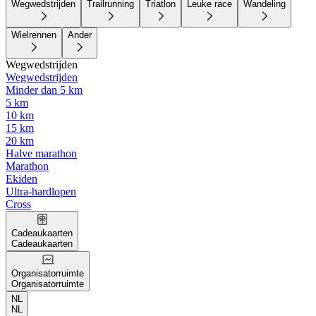
Wegwedstrijden
Trailrunning
Triatlon
Leuke race
Wandeling
Wielrennen
Ander
Wegwedstrijden
Wegwedstrijden
Minder dan 5 km
5 km
10 km
15 km
20 km
Halve marathon
Marathon
Ekiden
Ultra-hardlopen
Cross
Cadeaukaarten
Cadeaukaarten
Organisatorruimte
Organisatorruimte
NL
NL