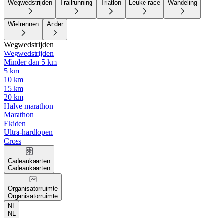
Wegwedstrijden
Trailrunning
Triatlon
Leuke race
Wandeling
Wielrennen
Ander
Wegwedstrijden
Wegwedstrijden
Minder dan 5 km
5 km
10 km
15 km
20 km
Halve marathon
Marathon
Ekiden
Ultra-hardlopen
Cross
Cadeaukaarten
Cadeaukaarten
Organisatorruimte
Organisatorruimte
NL
NL