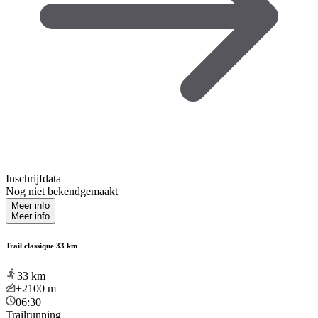
Inschrijfdata
Nog niet bekendgemaakt
Meer info
Meer info
Trail classique 33 km
33
km
+2100
m
06:30
Trailrunning