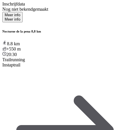
Inschrijfdata
Nog niet bekendgemaakt
Meer info
Meer info
Nocturne de la pena 8,8 km
8.8
km
+550
m
20:30
Trailrunning
Instaptrail