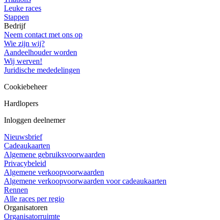
Leuke races
Stappen
Bedrijf
Neem contact met ons op
Wie zijn wij?
Aandeelhouder worden
Wij werven!
Juridische mededelingen
Cookiebeheer
Hardlopers
Inloggen deelnemer
Nieuwsbrief
Cadeaukaarten
Algemene gebruiksvoorwaarden
Privacybeleid
Algemene verkoopvoorwaarden
Algemene verkoopvoorwaarden voor cadeaukaarten
Rennen
Alle races per regio
Organisatoren
Organisatorruimte