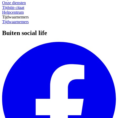
Onze diensten
Tijdstip citaat
Helpcentrum
Tijdwaarnemers
Tijdwaarnemers
Buiten social life