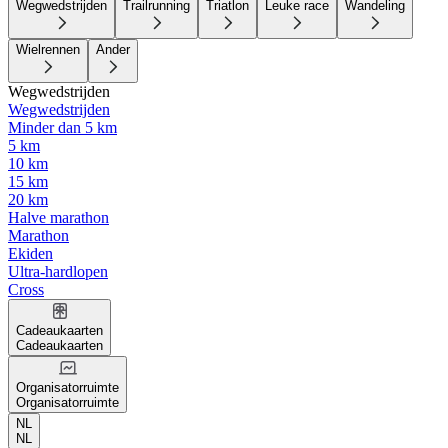
Wegwedstrijden
Trailrunning
Triatlon
Leuke race
Wandeling
Wielrennen
Ander
Wegwedstrijden
Wegwedstrijden
Minder dan 5 km
5 km
10 km
15 km
20 km
Halve marathon
Marathon
Ekiden
Ultra-hardlopen
Cross
Cadeaukaarten
Cadeaukaarten
Organisatorruimte
Organisatorruimte
NL
NL