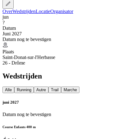
Over
Wedstrijden
Locatie
Organisator
jun
?
Datum
Juni 2027
Datum nog te bevestigen
Plaats
Saint-Donat-sur-l'Herbasse
26 - Drôme
Wedstrijden
Alle
Running
Autre
Trail
Marche
juni 2027
Datum nog te bevestigen
Course Enfants 400 m