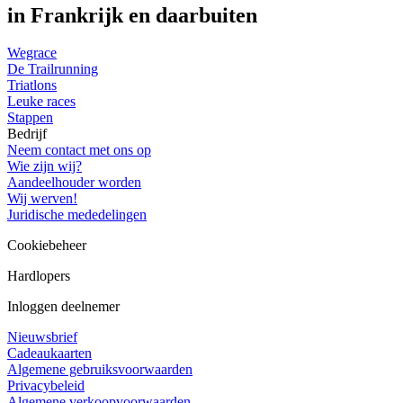
in Frankrijk en daarbuiten
Wegrace
De Trailrunning
Triatlons
Leuke races
Stappen
Bedrijf
Neem contact met ons op
Wie zijn wij?
Aandeelhouder worden
Wij werven!
Juridische mededelingen
Cookiebeheer
Hardlopers
Inloggen deelnemer
Nieuwsbrief
Cadeaukaarten
Algemene gebruiksvoorwaarden
Privacybeleid
Algemene verkoopvoorwaarden