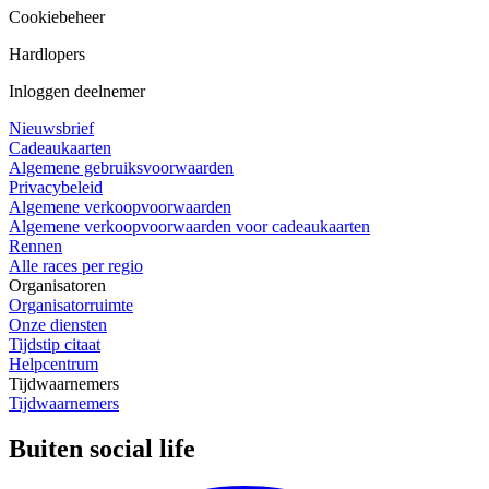
Cookiebeheer
Hardlopers
Inloggen deelnemer
Nieuwsbrief
Cadeaukaarten
Algemene gebruiksvoorwaarden
Privacybeleid
Algemene verkoopvoorwaarden
Algemene verkoopvoorwaarden voor cadeaukaarten
Rennen
Alle races per regio
Organisatoren
Organisatorruimte
Onze diensten
Tijdstip citaat
Helpcentrum
Tijdwaarnemers
Tijdwaarnemers
Buiten social life