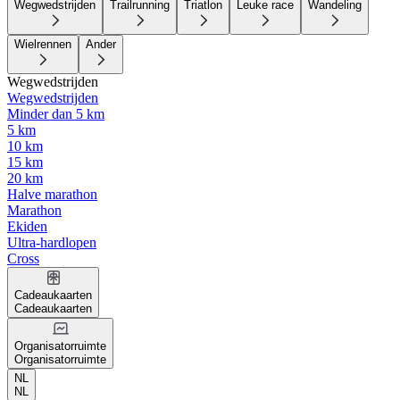
Wegwedstrijden
Trailrunning
Triatlon
Leuke race
Wandeling
Wielrennen
Ander
Wegwedstrijden
Wegwedstrijden
Minder dan 5 km
5 km
10 km
15 km
20 km
Halve marathon
Marathon
Ekiden
Ultra-hardlopen
Cross
Cadeaukaarten
Cadeaukaarten
Organisatorruimte
Organisatorruimte
NL
NL