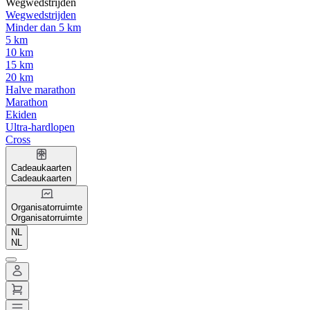
Wegwedstrijden
Wegwedstrijden
Minder dan 5 km
5 km
10 km
15 km
20 km
Halve marathon
Marathon
Ekiden
Ultra-hardlopen
Cross
Cadeaukaarten
Cadeaukaarten
Organisatorruimte
Organisatorruimte
NL
NL