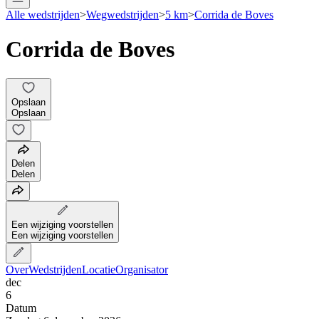
Alle wedstrijden
>
Wegwedstrijden
>
5 km
>
Corrida de Boves
Corrida de Boves
Opslaan
Opslaan
Delen
Delen
Een wijziging voorstellen
Een wijziging voorstellen
Over
Wedstrijden
Locatie
Organisator
dec
6
Datum